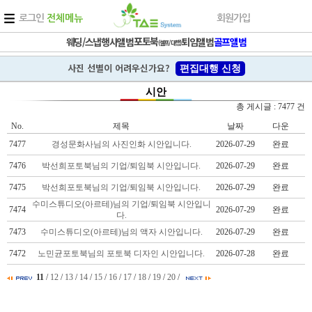
로그인
전체메뉴
회원가입
포토북
웨딩/스냅
행사앨범
퇴임앨범
골프앨범
(셀프/대행)
사진 선별이 어려우신가요?
편집대행 신청
시안
총 게시글 : 7477 건
No.
제목
날짜
다운
7477
경성문화사님의 사진인화 시안입니다.
2026-07-29
완료
7476
박선희포토북님의 기업/퇴임북 시안입니다.
2026-07-29
완료
7475
박선희포토북님의 기업/퇴임북 시안입니다.
2026-07-29
완료
수미스튜디오(아르테)님의 기업/퇴임북 시안입니
7474
2026-07-29
완료
다.
7473
수미스튜디오(아르테)님의 액자 시안입니다.
2026-07-29
완료
7472
노민균포토북님의 포토북 디자인 시안입니다.
2026-07-28
완료
11
/
12
/
13
/
14
/
15
/
16
/
17
/
18
/
19
/
20
/