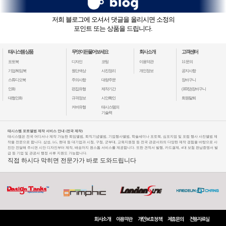
저희 블로그에 오셔서 댓글을 올리시면 소정의
포인트 또는 상품을 드립니다.
태시스템 상품
무엇이든물어보세요
회사소개
고객센터
포토북
디자인
코팅
이용약관
1:1 문의
기업/퇴임북
원단색상
사진정리
개인정보
공지사항
스튜디오북
주의사항
대량주문
장바구니
인화
편집유형
제작기간
(100장)장바구니
대형인화
규격정보
시안확인
회원탈퇴
커버유형
태시스템의
기술력
태시스템 포토앨범 제작 서비스 안내 (전국 제작)
태시스템은 전국 어디서나 제작 가능한 퇴임앨범, 퇴직기념앨범, 기업행사앨범, 학술세미나 포토북, 심포지엄 및 포럼 행사 사진앨범 제
작을 전문으로 합니다. 삼성, LG, 현대 등 대기업과 시청, 구청, 군부대, 교육지원청 등 전국 관공서와의 다양한 제작 경험을 바탕으로 사
진만 전달해 주시면 시안 디자인부터 제작, 배송까지 원스톱 서비스를 제공합니다. 또한 견적서 발행, 카드결제, 4대 보험 완납증명서 발
급 등 기업 및 관공서 행정 서류 지원도 가능합니다.
직접 하시다 막히면 전문가가 바로 도와드립니다
회사소개
이용약관
개인보호정책
제휴문의
전용자료실