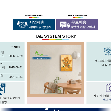
PARTNERSHIP
FREE SHIPPING
TAE SYSTEM STORY
+ more
 앨
시스
2026-04-29
태시스템이 제공
족사
대량 
 수리
2025-08-31
사진
2024-07-31
사진 작가님을 
게 멋지고 다양하게
전시 
 설명