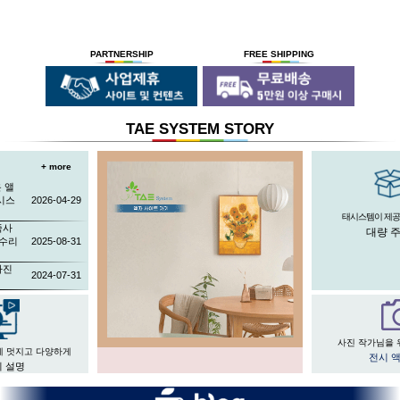
PARTNERSHIP
FREE SHIPPING
TAE SYSTEM STORY
+ more
 앨
시스
2026-04-29
태시스템이 제공
족사
대량 
 수리
2025-08-31
사진
2024-07-31
사진 작가님을 
게 멋지고 다양하게
전시 
 설명