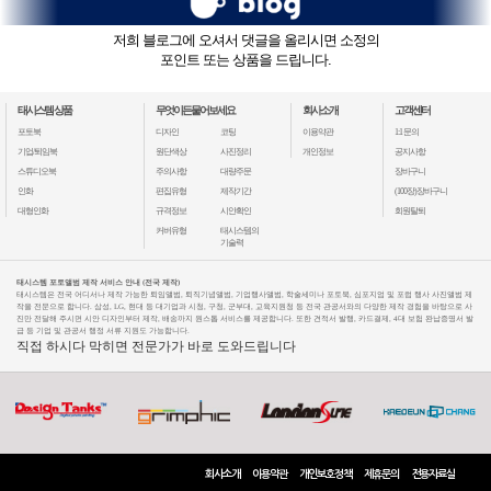
저희 블로그에 오셔서 댓글을 올리시면 소정의
포인트 또는 상품을 드립니다.
태시스템 상품
무엇이든물어보세요
회사소개
고객센터
포토북
디자인
코팅
이용약관
1:1 문의
기업/퇴임북
원단색상
사진정리
개인정보
공지사항
스튜디오북
주의사항
대량주문
장바구니
인화
편집유형
제작기간
(100장)장바구니
대형인화
규격정보
시안확인
회원탈퇴
커버유형
태시스템의
기술력
태시스템 포토앨범 제작 서비스 안내 (전국 제작)
태시스템은 전국 어디서나 제작 가능한 퇴임앨범, 퇴직기념앨범, 기업행사앨범, 학술세미나 포토북, 심포지엄 및 포럼 행사 사진앨범 제
작을 전문으로 합니다. 삼성, LG, 현대 등 대기업과 시청, 구청, 군부대, 교육지원청 등 전국 관공서와의 다양한 제작 경험을 바탕으로 사
진만 전달해 주시면 시안 디자인부터 제작, 배송까지 원스톱 서비스를 제공합니다. 또한 견적서 발행, 카드결제, 4대 보험 완납증명서 발
급 등 기업 및 관공서 행정 서류 지원도 가능합니다.
직접 하시다 막히면 전문가가 바로 도와드립니다
회사소개
이용약관
개인보호정책
제휴문의
전용자료실