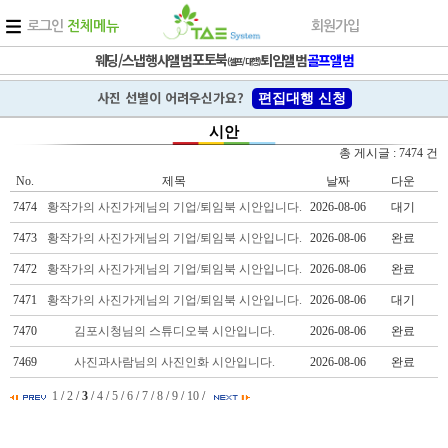
로그인
전체메뉴
회원가입
포토북
웨딩/스냅
행사앨범
퇴임앨범
골프앨범
(셀프/대행)
사진 선별이 어려우신가요?
편집대행 신청
시안
총 게시글 : 7474 건
No.
제목
날짜
다운
7474
황작가의 사진가게님의 기업/퇴임북 시안입니다.
2026-08-06
대기
7473
황작가의 사진가게님의 기업/퇴임북 시안입니다.
2026-08-06
완료
7472
황작가의 사진가게님의 기업/퇴임북 시안입니다.
2026-08-06
완료
7471
황작가의 사진가게님의 기업/퇴임북 시안입니다.
2026-08-06
대기
7470
김포시청님의 스튜디오북 시안입니다.
2026-08-06
완료
7469
사진과사람님의 사진인화 시안입니다.
2026-08-06
완료
1
/
2
/
3
/
4
/
5
/
6
/
7
/
8
/
9
/
10
/