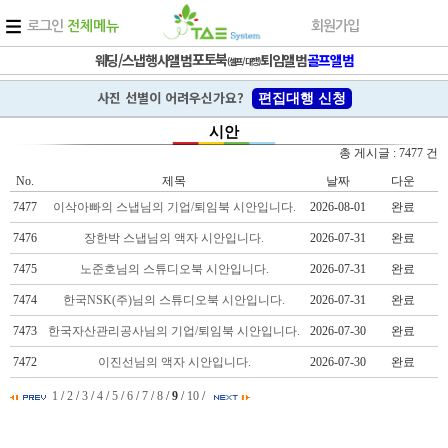
로그인
전체메뉴
회원가입
포토북
웨딩/스냅
행사앨범
퇴임앨범
골프앨범
(셀프/대행)
사진 선별이 어려우신가요?
편집대행 신청
시안
총 게시글 : 7477 건
No.
제목
날짜
다운
7477
이삭아빠의 스냅님의 기업/퇴임북 시안입니다.
2026-08-01
완료
7476
장한박 스냅님의 액자 시안입니다.
2026-07-31
완료
7475
노준호님의 스튜디오북 시안입니다.
2026-07-31
완료
7474
한국NSK(주)님의 스튜디오북 시안입니다.
2026-07-31
완료
7473
한국자산관리공사님의 기업/퇴임북 시안입니다.
2026-07-30
완료
7472
이진선님의 액자 시안입니다.
2026-07-30
완료
1
/
2
/
3
/
4
/
5
/
6
/
7
/
8
/
9
/
10
/