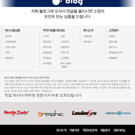
저희 블로그에 오셔서 댓글을 올리시면 소정의
포인트 또는 상품을 드립니다.
태시스템 상품
무엇이든물어보세요
회사소개
고객센터
포토북
디자인
코팅
이용약관
1:1 문의
기업/퇴임북
원단색상
사진정리
개인정보
공지사항
스튜디오북
주의사항
대량주문
장바구니
인화
편집유형
제작기간
(100장)장바구니
대형인화
규격정보
시안확인
회원탈퇴
커버유형
태시스템의
기술력
태시스템 포토앨범 제작 서비스 안내 (전국 제작)
태시스템은 전국 어디서나 제작 가능한 퇴임앨범, 퇴직기념앨범, 기업행사앨범, 학술세미나 포토북, 심포지엄 및 포럼 행사 사진앨범 제
작을 전문으로 합니다. 삼성, LG, 현대 등 대기업과 시청, 구청, 군부대, 교육지원청 등 전국 관공서와의 다양한 제작 경험을 바탕으로 사
진만 전달해 주시면 시안 디자인부터 제작, 배송까지 원스톱 서비스를 제공합니다. 또한 견적서 발행, 카드결제, 4대 보험 완납증명서 발
급 등 기업 및 관공서 행정 서류 지원도 가능합니다.
직접 하시다 막히면 전문가가 바로 도와드립니다
회사소개
이용약관
개인보호정책
제휴문의
전용자료실