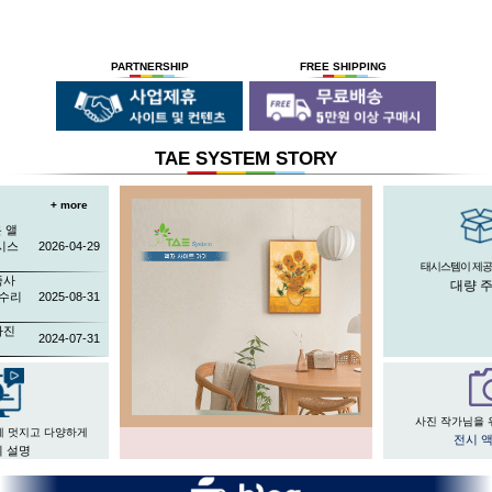
PARTNERSHIP
FREE SHIPPING
TAE SYSTEM STORY
+ more
 앨
시스
2026-04-29
태시스템이 제공
족사
대량 
 수리
2025-08-31
사진
2024-07-31
사진 작가님을 
게 멋지고 다양하게
전시 
 설명