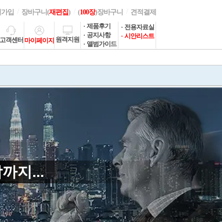
편집·편집대행
원가입
장바구니(
재편집
)
(
100장
)장바구니
견적결제
· 제품후기
· 전용자료실
· 공지사항
· 시안리스트
원격지원
고객센터
마이페이지
· 앨범가이드
지...