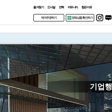
태시스템 포토북 · 기업행
즐겨찾기
인사말
연혁
커뮤니티
힘든이유
|Admin|
액자주문하기
전체상품 확인하기
대표 배너
기업행