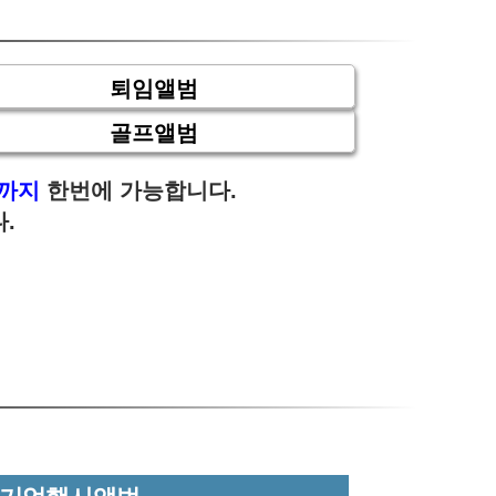
토북
퇴임앨범
골프앨범
작까지
한번에 가능합니다.
.
액자전문