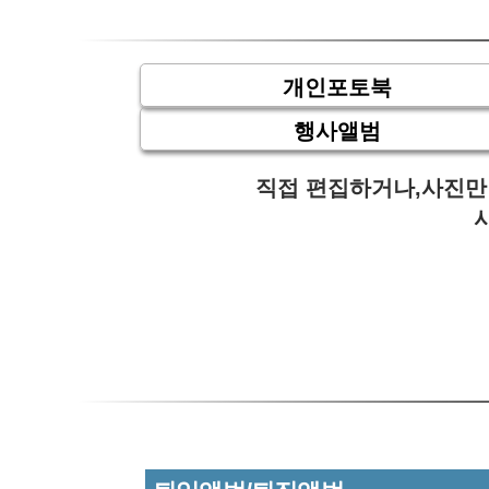
해
개인포토북
행사앨범
직접 편집하거나,사진만
Commercial Collection
36년