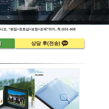
색”까지..척 (031-908-2444)
유,초
기
상담 후(전송)
]콜센터