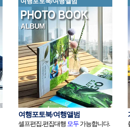
여행포토북/여행앨범
PHOTO BOOK
ALBUM
 신뢰한 완결성. 공간의 품격은 타협하지 않는 디테일에
여행포토북/여행앨범
셀프편집.편집대행
모두
가능합니다.