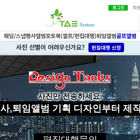
사·퇴임 앨범 제작 | 셀프
로그인
회
웨딩/스냅
행사앨범
포토북(셀프/편집대행)
퇴임앨범
골프앨범
사진 선별이 어려우신가요?
편집대행 신청
사진만 전송하세요.
사,퇴임앨범 기획 디자인부터 제작까
편집대행문의