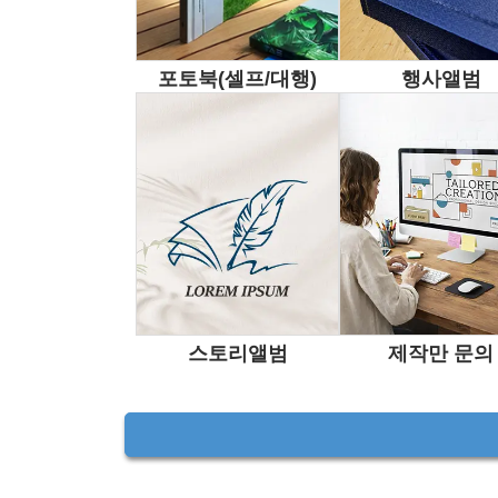
포토북(셀프/대행)
행사앨범
V
스토리앨범
제작만 문의
주요 바로가기