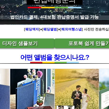
법인카드 결제, 4대보험 완납증명서 발급 가능
딩앨범·해외여행 스냅 편집/보정, 학교 앨범까지 전화 문의 031-908-2444
자
]●[
웨딩앨범
]●[
해외여행스냅
] 사진만 전송하십시오. “편집+포토샵+보정+조
우리도 할 수 있다
디자인 샘플보기
포토북 쉽게 만들
달아달아 내 소원을 들어줘...
어떤 앨범을 찾으시나요.?
 시니어를 위한 포토북제작[
상담
지금전화하세요
복잡한 과정을 모두 생략하겠습니다.