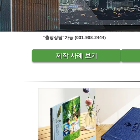
알림 및 홍보 문구
상담”가능 (031-908-2444)
기업/퇴임/단체앨범 상담 및 까페·레스토랑 액자 제작·설치, 웨
[
웨딩액
제작 사례 보기
서투른