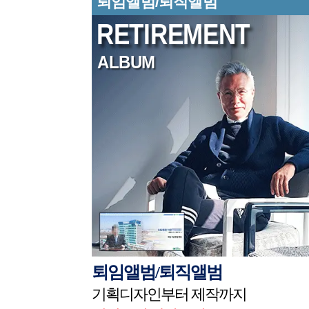
퇴임앨범/퇴직앨범
RETIREMENT
ALBUM
기업과 기관이
퇴임앨범/퇴직앨범
기획디자인부터 제작까지