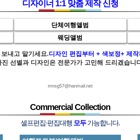
디자이너 1:1 맞춤 제작 신청
아날로그의 감성이 살아 있는...
외로 수출하는 최고급 레이프렛 포
단체여행앨범
웨딩앨범
 보내고 맡기세요.
디자인 편집부터 + 색보정+ 제
사진 선별과 디자인은 전문가가 고민해 드리겠습니다
포토북만들기
mnsg57@hanmail.net
Commercial Collection
셀프편집·편집대행
모두
가능합니다.
업력 기업/관공서 납품실적, 맞춤