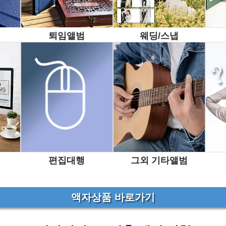
골프행사 앨범
퇴임앨범
웨딩/스냅
학술세미나, 연수회, 간담회, 기관방문
VIP 우수고객 초청방문 기념 행사
골프행사앨범
편집대행
그외 기타앨범
액자상품 바로가기
여행을 디자인하다