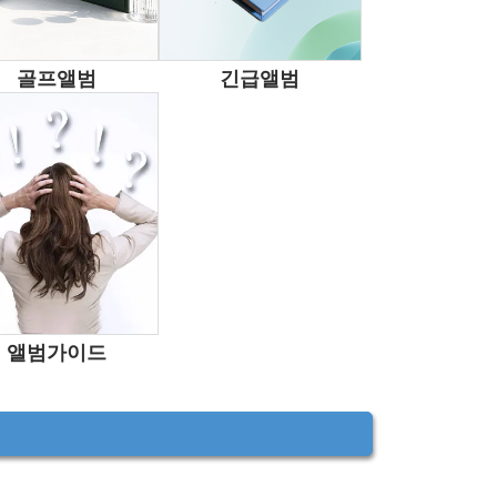
골프앨범
긴급앨범
앨범
앨범가이드